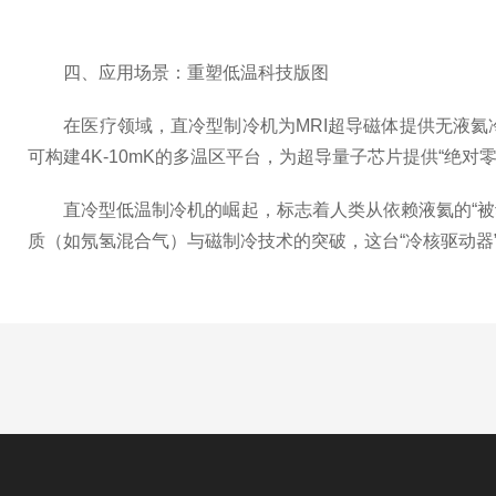
四、应用场景：重塑低温科技版图
在医疗领域，直冷型制冷机为MRI超导磁体提供无液氦冷
可构建4K-10mK的多温区平台，为超导量子芯片提供“绝对
直冷型低温制冷机的崛起，标志着人类从依赖液氦的“被动
质（如氖氢混合气）与磁制冷技术的突破，这台“冷核驱动器