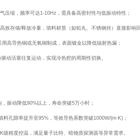
压缩，频率可达1-10Hz，需具备高密封性与低振动特性；
高效存储/释放冷量，填料材质（如铅丸、不锈钢丝）直接影响
用高导热铜或无氧铜制成，表面镀金以降低辐射热漏；
力驱动活塞往复运动，实现冷热腔的周期性切换。
，振动降低90%以上，寿命突破5万小时；
隙率提升至95%，等效导热系数突破1000W/(m·K)；
01K级精度控温，满足量子比特、暗物质探测器等异常需求。