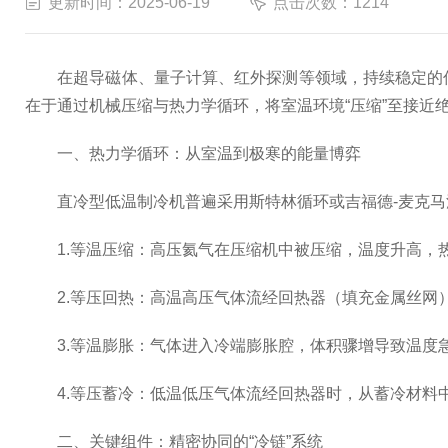
更新时间：2025-06-19
点击次数：1214
在超导磁体、量子计算、红外探测等领域，持续稳定的低
在于通过机械压缩与热力学循环，将室温环境“压缩”至接近
一、热力学循环：从室温到极寒的能量博弈
直冷型低温制冷机普遍采用斯特林循环或吉福德-麦克马洪
1.等温压缩：高压氦气在压缩机中被压缩，温度升高，
2.等压回热：高温高压气体流经回热器（填充金属丝网）
3.等温膨胀：气体进入冷端膨胀腔，体积骤增导致温度急剧
4.等压蓄冷：低温低压气体流经回热器时，从蓄冷材料中
二、关键组件：精密协同的“冷链”系统