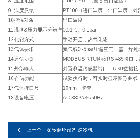
8
温度范围
-100℃ ~RT（设备出口温度）
9
温度反馈
PT100（进口温度、出口温度、
10
控温对象
出口温度
11
温度&压力显示分辨率
0.01℃、0.1bar
12
化霜方式
手动开启，热气化霜
13
气体要求
氮气或0~5bar压缩空气：需干燥
14
通信协议
MODBUS RTU协议RS 485接口，
15
外部输入
外置测温传感器端口、USB数据接
16
存储功能
试验执行时，可实时显示图形曲线
17
气体接口尺寸
10mm，卡套
18
设备电压
AC 380V/3~/50Hz
上一个：
深冷循环设备 深冷机