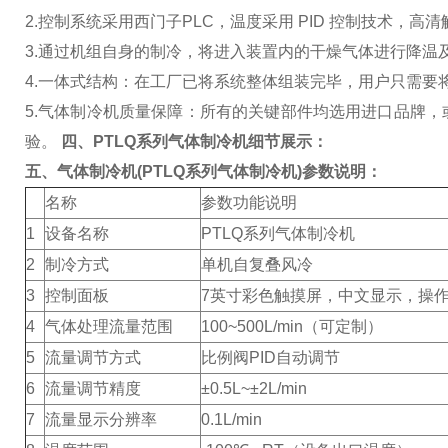
2.控制系统采用西门子PLC，温度采用 PID 控制技术，
3.通过机组自身的制冷，将进入装置内的干燥气体进行降温
4.一体式结构：在工厂已将系统整体组装完毕，用户只需要
5.气体制冷机质量保障：所有的关键部件均选用进口品牌
验。
四、PTLQ系列气体制冷机细节展示：
五、气体制冷机(PTLQ系列气体制冷机)参数说明：
名称
参数功能说明
1
设备名称
PTLQ系列气体制冷机
2
制冷方式
单机自复叠风冷
3
控制面板
7英寸彩色触摸屏，中文显示，操
4
气体处理流量范围
100~500L/min（可定制）
5
流量调节方式
比例阀PID自动调节
6
流量调节精度
±0.5L~±2L/min
7
流量显示分辨率
0.1L/min