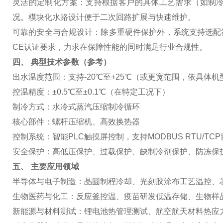
灵活的定制化方案
：支持根据客户的具体工艺需求（如制
况。模块化水路设计便于二次回路扩展与快速维护。
可靠的安全与合规设计
：除多重硬件保护外，系统支持选配符
CE认证要求，力求在保障性能的同时满足行业合规性。
四、 典型技术参数（参考）
出水温度范围
：支持-20℃至+25℃（或更宽范围，依具体
控温精度
：±0.5℃至±0.1℃（在特定工况下）
制冷方式
：水冷式蒸汽压缩制冷循环
核心部件
：螺杆压缩机、高效换热器
控制系统
：智能PLC触摸屏控制，支持MODBUS RTU/T
安全保护
：高低压保护、过载保护、缺制冷剂保护、防冻保护
五、 主要应用领域
半导体与电子制造
：晶圆制程冷却、光刻胶涂布工艺温控、
生物医药与化工
：反应釜控温、疫苗研发低温存储、生物样
新能源与材料测试
：锂电池热管理测试、航空航天材料热应