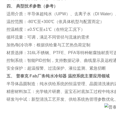
四、 典型技术参数（参考）
适用介质
：半导体超纯水（UPW）、去离子水（DI Water
温控范围
：-80℃至+300℃（依具体机型与配置而定）
控温精度
：±0.5℃至±1℃（在特定工况下）
循环流量
：可调，满足不同管径与流速的需求
加热/制冷功率
：根据供给量与工艺热负荷定制
材质选择
：316L不锈钢、PTFE、PFA等特种耐腐蚀材质可
控制系统
：智能PID控制，支持数据记录、曲线显示及远程
安全保护
：超温报警、过流保护、液位监测、紧急切断
五、
普泰克 Fab厂务纯水冷却器 温控系统
主要应用领域
半导体晶圆制造
：纯水供给系统的恒温管理、晶圆清洗液的
精密材料加工
：光学镜片研磨、蓝宝石衬底加工过程中纯水
研发与中试
：新型清洗工艺开发、供给系统热管理参数优化