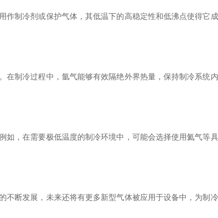
用作制冷剂或保护气体，其低温下的高稳定性和低沸点使得它成
。在制冷过程中，氩气能够有效隔绝外界热量，保持制冷系统内
例如，在需要极低温度的制冷环境中，可能会选择使用氦气等具
的不断发展，未来还将有更多新型气体被应用于设备中，为制冷