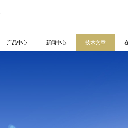
备
产品中心
新闻中心
技术文章