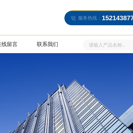
15214387
服务热线：
在线留言
联系我们