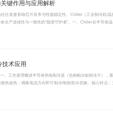
控中的关键作用与应用解析
往往直接影响芯片良率与性能稳定性。Chiller（工业制冷机
体生产连续性与一致性的“隐形守护者”。一、Chiller在半
感。它的核心作用体现在三方面：第一，稳定工艺环境温度。光
冷技术应用
用一、工作原理概述半导体热电制冷器（也称帕尔贴制冷片），
端散热放热；调换电流方向即可制冷/制热双向切换。核心特点
制冷技术优势固态无机械结构无传动部件、无磨损，运行静音、