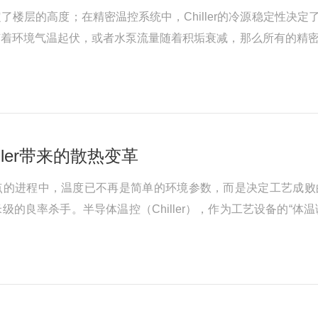
楼层的高度；在精密温控系统中，Chiller的冷源稳定性决定
着环境气温起伏，或者水泵流量随着积垢衰减，那么所有的精密控制
智慧。一、系统层级：Chiller是“冷源底座”，半导体温控是“
ler带来的散热变革
点的进程中，温度已不再是简单的环境参数，而是决定工艺成败
的良率杀手。半导体温控（Chiller），作为工艺设备的“体
、Chiller是什么？——半导体制造的“精密体温计”半导体Chi