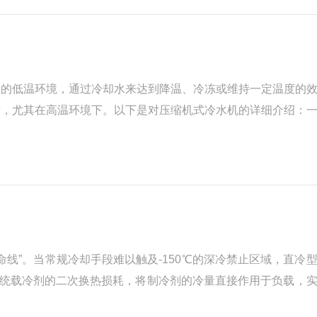
定的低温环境，通过冷却水来达到降温、冷冻或维持一定温度的
作，尤其在高温环境下。以下是对压缩机式冷水机的详细介绍：
作用，完成热量的转移和冷却过程。具体步骤如下：压缩：压缩
线”。当常规冷却手段难以触及-150℃的深冷禁止区域，直冷
传统载冷剂的二次换热损耗，将制冷剂的冷量直接作用于负载，
在于复叠式制冷循环。单一制冷剂受限于临界温度与压力，难以