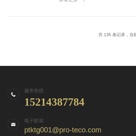
的鸿沟。...
共 135 条记录，当前 
服务热线
15214387784
电子邮箱
ptktg001@pro-teco.com