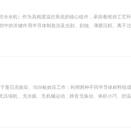
/温控冷水机）作为高精度温控系统的核心组件，承担着维持工艺
导体温控中的关键作用半导体制造涉及光刻、刻蚀、薄膜沉积、离子
刻环节中，曝光机的光学系统对温度变化极为敏感，微小的温差
基于塞贝克效应、珀尔帖效应工作：利用两种不同半导体材料组
：无压缩机、无冷媒、无机械运动、静音无振动、体积小巧、控
故障率低，适合精密安静工况。双向可逆温控通电即可制冷、反