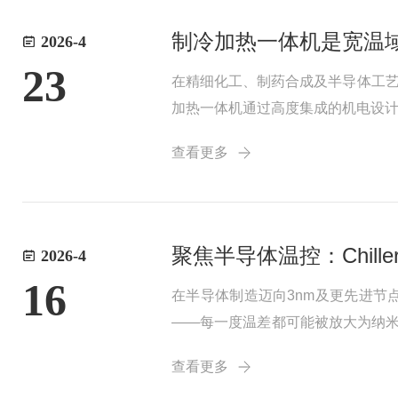
制冷加热一体机是宽温域
2026-4
23
在精细化工、制药合成及半导体工艺
加热一体机通过高度集成的机电设
于PID智能切换的工作原理，揭示
查看更多
绕“热管理”构...
聚焦半导体温控：Chil
2026-4
16
在半导体制造迈向3nm及更先进节
——每一度温差都可能被放大为纳米
接关系到芯片制造的精度与效率。一、
查看更多