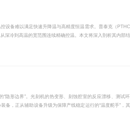
控设备难以满足快速升降温与高精度恒温需求。普泰克（PTH
了从深冷到高温的宽范围连续精确控温。本文将深入剖析其内部
系统模块的精密集成制冷加热一体机的内部架构并非简单的部件
的“隐形边界”。光刻机的热变形、刻蚀腔室的反应漂移、测试
核心装备，正从辅助设备升级为保障产线稳定运行的“温度舵手”，
传统商用制冷设备存在本质区别，其技术壁垒主要体现在精度、洁净度