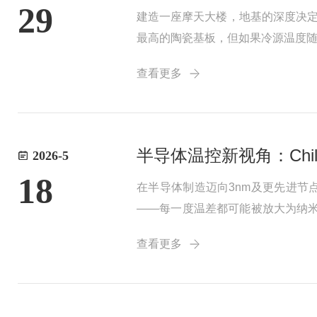
29
建造一座摩天大楼，地基的深度决定了
最高的陶瓷基板，但如果冷源温度随
解热力学第二定律在现实工程中的妥协与
查看更多
半导体温控新视角：Chil
2026-5
18
在半导体制造迈向3nm及更先进节
——每一度温差都可能被放大为纳米级
进直接决定了芯片制造的精度与效率。一
查看更多