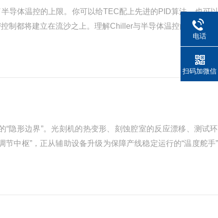
了半导体温控的上限。你可以给TEC配上先进的PID算法，也可
都将建立在流沙之上。理解Chiller与半导体温控的关系，
电话
末端执行”在精密温控架构中，两者处于不同的层级：1....
扫码加微信
的“隐形边界”。光刻机的热变形、刻蚀腔室的反应漂移、测试
温调节中枢”，正从辅助设备升级为保障产线稳定运行的“温度舵手
ller并非普通的冷水机，而是一套集成制冷、加热、循环与...