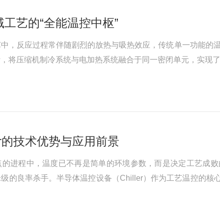
工艺的“全能温控中枢”
中，反应过程常伴随剧烈的放热与吸热效应，传统单一功能的温
计，将压缩机制冷系统与电加热系统融合于同一密闭单元，实现
其作为工艺过程“温度卫士”的技术内核。一、内部结构：三大
ler的技术优势与应用前景
点的进程中，温度已不再是简单的环境参数，而是决定工艺成败
级的良率杀手。半导体温控设备（Chiller）作为工艺温控的
技术优势：从“制冷”到“精密热管理”的跨越半导体Chiller与