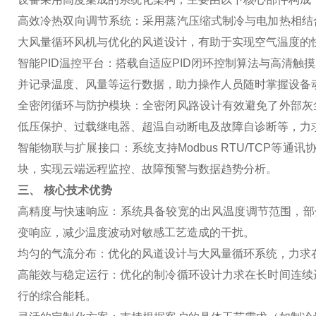
高效冷热双向调节系统
：采用蒸汽压缩式制冷与电加热相结
大风量循环风机与优化的风道设计，有助于实现空气温度的
智能PID温控平台
：搭载自适应PID闭环控制算法与高清触
并记录温度、风量等运行数据，助力操作人员随时掌握设备
全密闭循环与防护模块
：全密闭风路设计有效避免了外部灰
低压保护、过载继电器、超温自动断电及故障自诊断等，力
智能物联与扩展接口
：系统支持Modbus RTU/TCP
块，实现云端远程监控、故障预警与数据趋势分析。
三、 核心技术优势
高精度与快速响应
：系统具备较宽的出风温度调节范围，部分
变响应，减少温度波动对敏感工艺造成的干扰。
均匀的气流分布
：优化的风道设计与大风量循环系统，力求
高能效与稳定运行
：优化的制冷循环设计力求在长时间连续
行的综合能耗。