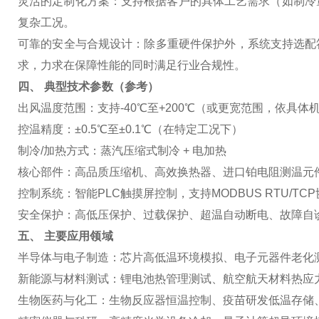
灵活的定制化方案
：支持根据客户的具体工艺需求（如制冷
复杂工况。
可靠的安全与合规设计
：除多重硬件保护外，系统支持选配符
求，力求在保障性能的同时满足行业合规性。
四、 典型技术参数（参考）
出风温度范围
：支持-40℃至+200℃（或更宽范围，依具
控温精度
：±0.5℃至±0.1℃（在特定工况下）
制冷/加热方式
：蒸汽压缩式制冷 + 电加热
核心部件
：高品质压缩机、高效换热器、进口铂电阻测温元
控制系统
：智能PLC触摸屏控制，支持MODBUS RTU/T
安全保护
：高低压保护、过载保护、超温自动断电、故障自诊
五、 主要应用领域
半导体与电子制造
：芯片高低温环境模拟、电子元器件老化
新能源与材料测试
：锂电池热管理测试、航空航天材料热应
生物医药与化工
：生物反应器恒温控制、疫苗研发低温存储