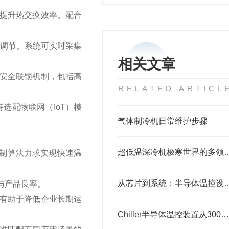
提升热交换效率。配合
准调节。系统可实时采集
相关文章
安全联锁机制，包括高
RELATED ARTICL
持选配物联网（IoT）模
气体制冷机日常维护步骤
超低温深冷机极寒世界
控制算法力求实现快速温
从芯片到系统：半导体温控设备的选
与产品良率。
有助于降低企业长期运
Chiller半导体温控装置从300℃到-150℃的极限温控技术