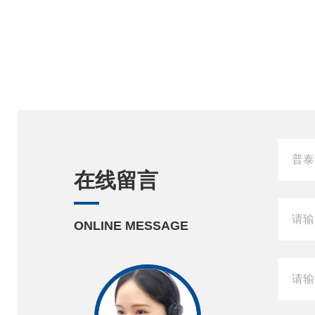
在线留言
ONLINE MESSAGE