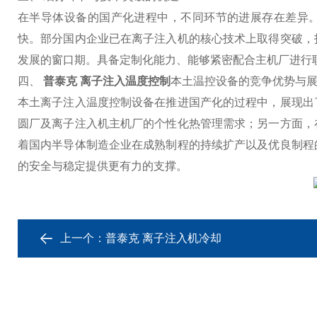
在半导体设备的国产化进程中，不同环节的进展存在差异。
快。部分国内企业已在离子注入机的核心技术上取得突破，
发展的窗口期。具备定制化能力、能够紧密配合主机厂进行
四、
普泰克 离子注入温度控制
本土温控设备的竞争优势与
本土离子注入温度控制设备在推进国产化的过程中，展现出
圆厂及离子注入机主机厂的个性化热管理需求；另一方面，
着国内半导体制造企业在成熟制程的持续扩产以及优良制程
的安全与稳定提供更有力的支撑。
上一个：
普泰克 离子注入机冷却