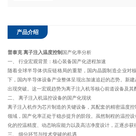
产品介绍
普泰克 离子注入温度控制
国产化率分析
一、 行业宏观背景：核心装备国产化进程加速
随着全球半导体供应链格局的重塑，国内晶圆制造企业对
下，国内半导体设备产业整体呈现出加速追赶的态势。新建
出现突破。这一宏观趋势为离子注入机等核心前道设备及其
二、 离子注入机温控设备的国产化现状
离子注入机作为芯片制造的关键设备，其配套的精密温度控制
领域，国产化率正处于稳步提升的阶段。虽然制程的温控设
化的控温精度、动态响应能力以及高洁净度设计，正逐步获
三、 细分环节与技术突破的机遇