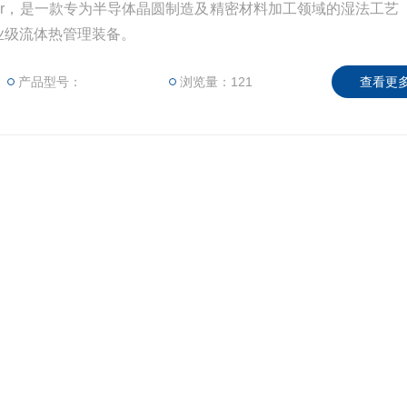
ller，是一款专为半导体晶圆制造及精密材料加工领域的湿法工艺（W
专业级流体热管理装备。
产品型号：
浏览量：121
查看更多