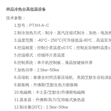
样品冷热台高低温设备
技术参数：
1.型号：PTXH-A~C
2.制冷加热方式：制冷：蒸汽压缩式制冷，加热：电加
3.温度范围：-40°C~ 250°C(可升级低温-80℃，高温至30
4.控温精度：控制介质温度±0.5℃；控制反应物料温度±
5.控温模式：控循环介质温度
6.控制系统：单片机控制板，液晶按键操作屏
7.加热功率：2.5kw~50kw
8.压缩机：泰康全封闭活塞压缩机、美国艾默生谷轮涡
9.膨胀阀：丹佛斯/艾默生热力膨胀阀
10.电磁阀：卡士妥/艾默生/丹佛斯电磁阀
11.蒸发器：丹佛斯/高力/宝得板式换热器
12.制冷量(20℃)：2.5kw~50kw