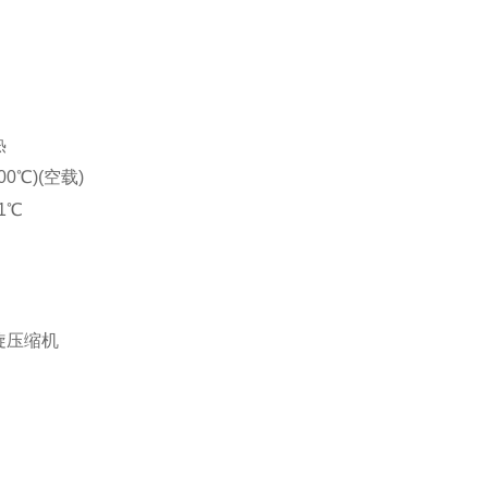
热
0℃)(空载)
1℃
旋压缩机