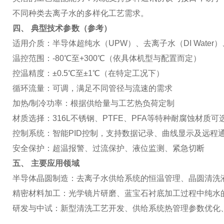
不同种类去离子水的多样化工艺需求。
四、 典型技术参数（参考）
适用介质
：半导体超纯水（UPW）、去离子水（DI Water
温控范围
：-80℃至+300℃（依具体机型与配置而定）
控温精度
：±0.5℃至±1℃（在特定工况下）
循环流量
：可调，满足不同管径与流速的需求
加热/制冷功率
：根据供给量与工艺热负荷定制
材质选择
：316L不锈钢、PTFE、PFA等特种耐腐蚀材质可
控制系统
：智能PID控制，支持数据记录、曲线显示及远程
安全保护
：超温报警、过流保护、液位监测、紧急切断
五、 主要应用领域
半导体晶圆制造
：去离子水供给系统的恒温管理、晶圆清洗
精密材料加工
：光学镜片研磨、蓝宝石衬底加工过程中纯水
研发与中试
：新型清洗工艺开发、供给系统热管理参数优化