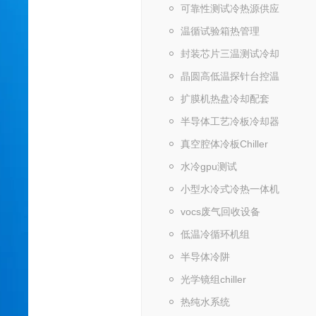
可靠性测试冷热源供应
温循试验箱热管理
封装芯片三温测试冷却
晶圆高低温探针台控温
扩膜机热盘冷却配套
半导体工艺冷板冷却器
真空腔体冷板Chiller
水冷gpu测试
小型水冷式冷热一体机
vocs废气回收设备
低温冷循环机组
半导体冷阱
光学镜组chiller
热纯水系统