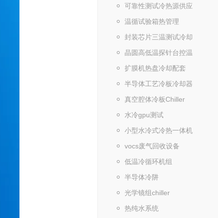
可靠性测试冷热源供应
温循试验箱热管理
封装芯片三温测试冷却
晶圆高低温探针台控温
扩膜机热盘冷却配套
半导体工艺冷板冷却器
真空腔体冷板Chiller
水冷gpu测试
小型水冷式冷热一体机
vocs废气回收设备
低温冷循环机组
半导体冷阱
光学镜组chiller
热纯水系统